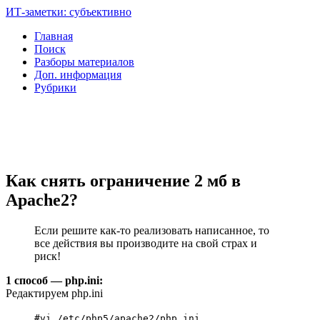
ИТ-заметки: субъективно
Главная
Поиск
Разборы материалов
Доп. информация
Рубрики
Как снять ограничение 2 мб в
Apache2?
Если решите как-то реализовать написанное, то
все действия вы производите на свой страх и
риск!
1 способ — php.ini:
Редактируем php.ini
#vi /etc/php5/apache2/php.ini