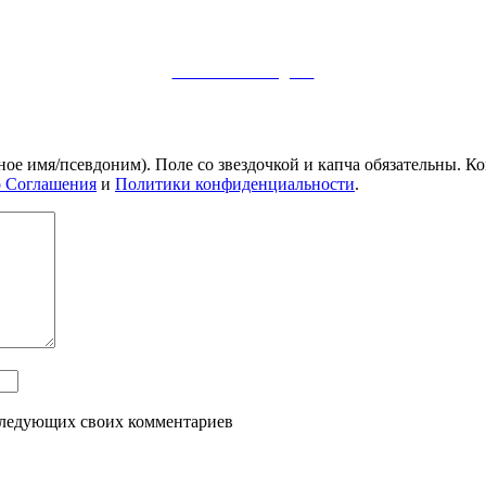
Заметки в Telegram
ное имя/псевдоним). Поле со звездочкой и капча обязательны.
о Соглашения
и
Политики конфиденциальности
.
оследующих своих комментариев