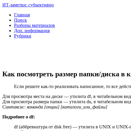
ИТ-заметки: субъективно
Главная
Поиск
Разборы материалов
Доп. информация
Рубрики
Как посмотреть размер папки/диска в к
Если решите как-то реализовать написанное, то все дейст
Для просмотра места на диске — утилита df, в читабельном вид
Для просмотра размера папки — утилита du, в читабельном вид
Синтаксис: команда [опции] [каталоги_или_файлы]
Подробнее о df:
df (аббревиатура от disk free) — утилита в UNIX и UNIX