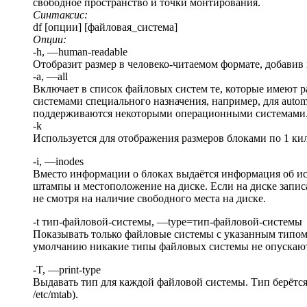
свободное пространство и точки монтирования.
Синтаксис:
df [опции] [файловая_система]
Опции:
-h, —human-readable
Отобразит размер в человеко-читаемом формате, добавив 
-a, —all
Включает в список файловых систем те, которые имеют 
системами специального назначения, например, для automo
поддерживаются некоторыми операционными системами
-k
Используется для отображения размеров блоками по 1 ки
-i, —inodes
Вместо информации о блоках выдаётся информация об исп
штампы и местоположение на диске. Если на диске запис
не смотря на наличие свободного места на диске.
-t тип-файловой-системы, —type=тип-файловой-системы
Показывать только файловые системы с указанным типом-
умолчанию никакие типы файловых системы не опускают
-T, —print-type
Выдавать тип для каждой файловой системы. Тип берётс
/etc/mtab).