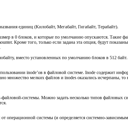
названия единиц (Kилобайт, Mегабайт, Гигабайт, Tерабайт).
размер в 0 блоков, и которые по умолчанию опускаются. Такие 
unter. Кроме того, только если задана эта опция, будут показан
.
лобайту, вместо установленных по умолчанию блоков в 512 байт.
ользовании inode’ов в файловой системе. Inode содержит инфор
ано множество мелких файлов и inodes оказались исчерпаны, то
файловой-системы. Можно задать несколько типов файловых сист
ся.
я от операционной системы (и определяется системно-зависимым