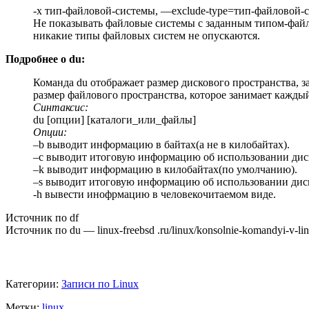
-x тип-файловой-системы, —exclude-type=тип-файловой-
Не показывать файловые системы с заданным типом-файло
никакие типы файловых систем не опускаются.
Подробнее о du:
Команда du отображает размер дискового пространства, 
размер файлового пространства, которое занимает каждый
Синтаксис:
du [опции] [каталоги_или_файлы]
Опции:
–b выводит информацию в байтах(а не в килобайтах).
–c выводит итоговую информацию об использовании дис
–k выводит информацию в килобайтах(по умолчанию).
–s выводит итоговую информацию об использовании диск
-h вывести инофрмацию в человекочитаемом виде.
Источник по df
Источник по du — linux-freebsd .ru/linux/konsolnie-komandyi-v-lin
Категории:
Записи по Linux
Метки:
linux