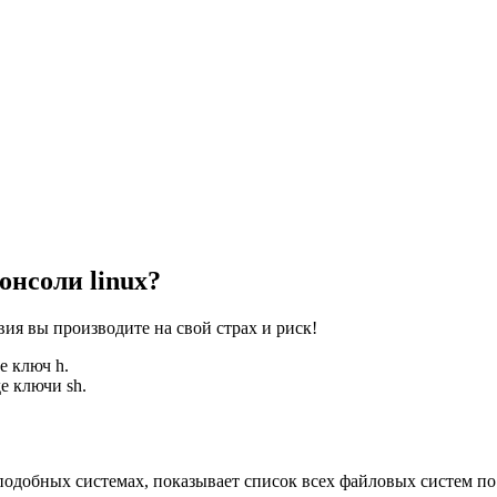
онсоли linux?
вия вы производите на свой страх и риск!
е ключ h.
е ключи sh.
-подобных системах, показывает список всех файловых систем по 