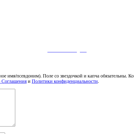
Заметки в Telegram
ное имя/псевдоним). Поле со звездочкой и капча обязательны.
о Соглашения
и
Политики конфиденциальности
.