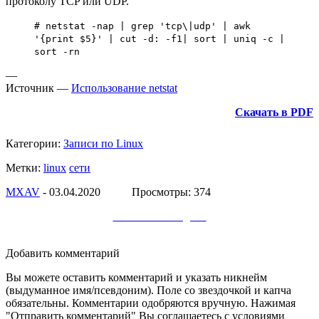
протоколу TCP или UDP.
# netstat -nap | grep 'tcp\|udp' | awk
'{print $5}' | cut -d: -f1| sort | uniq -c |
sort -rn
—
Источник —
Использование netstat
Скачать в PDF
Категории:
Записи по Linux
Метки:
linux
сети
МXAV
- 03.04.2020 Просмотры: 374
Заметки в Telegram
Добавить комментарий
Вы можете оставить комментарий и указать никнейм
(выдуманное имя/псевдоним). Поле со звездочкой и капча
обязательны. Комментарии одобряются вручную. Нажимая
"Отправить комментарий" Вы соглашаетесь с условиями