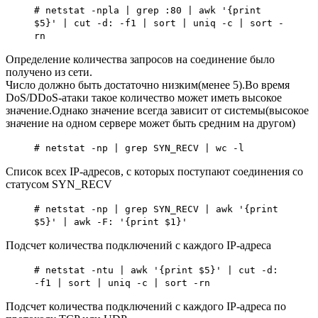
# netstat -npla | grep :80 | awk '{print
$5}' | cut -d: -f1 | sort | uniq -c | sort -
rn
Определение количества запросов на соединение было
получено из сети.
Число должно быть достаточно низким(менее 5).Во время
DoS/DDoS-атаки такое количество может иметь высокое
значение.Однако значение всегда зависит от системы(высокое
значение на одном сервере может быть средним на другом)
# netstat -np | grep SYN_RECV | wc -l
Список всех IP-адресов, с которых поступают соединения со
статусом SYN_RECV
# netstat -np | grep SYN_RECV | awk '{print
$5}' | awk -F: '{print $1}'
Подсчет количества подключений с каждого IP-адреса
# netstat -ntu | awk '{print $5}' | cut -d:
-f1 | sort | uniq -c | sort -rn
Подсчет количества подключений с каждого IP-адреса по