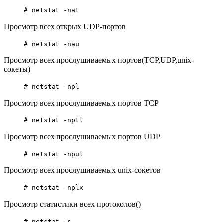
# netstat -nat
Просмотр всех открых UDP-портов
# netstat -nau
Просмотр всеx прослушиваемых портов(TCP,UDP,unix-
сокеты)
# netstat -npl
Просмотр всеx прослушиваемых портов TCP
# netstat -nptl
Просмотр всеx прослушиваемых портов UDP
# netstat -npul
Просмотр всеx прослушиваемых unix-сокетов
# netstat -nplx
Просмотр статистики всех протоколов()
# netstat -s