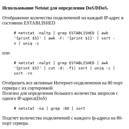
Использование Netstat для определения DoS/DDoS.
Отображение количества подключений на каждый IP-адрес в
состоянии ESTABLISHED
# netstat -naltp | grep ESTABLISHED | awk
'{print $5}' | awk -F: '{print $1}' | sort -
n | uniq -c
или
# netstat -nalpt | grep ESTABLISHED | awk
'{print $5}' | cut -d: -f1| sort | uniq -c |
sort -rn
Отобразить все активные Интернет-подключения на 80 порт
сервера с их сортировкой
Полезно для определения большого количества запросов с
одного IP-адреса(DoS)
# netstat -na | grep :80 | sort
Подсчет количества подключений с каждого Ip-адреса на 80-
порт сервера.