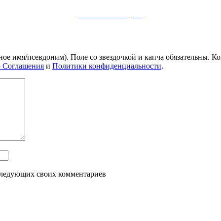
Заметки в Telegram
ное имя/псевдоним). Поле со звездочкой и капча обязательны.
о Соглашения
и
Политики конфиденциальности
.
оследующих своих комментариев