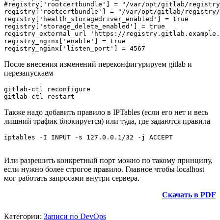
#registry['rootcertbundle'] = "/var/opt/gitlab/registry
registry['rootcertbundle'] = "/var/opt/gitlab/registry/
registry['health_storagedriver_enabled'] = true

registry['storage_delete_enabled'] = true

registry_external_url 'https://registry.gitlab.example.
registry_nginx['enable'] = true 

registry_nginx['listen_port'] = 4567
После внесения изменений переконфигурируем gitlab и
перезапускаем
gitlab-ctl reconfigure

gitlab-ctl restart
Также надо добавить правило в IPTables (если его нет и весь
лишний трафик блокируется) или туда, где задаются правила
iptables -I INPUT -s 127.0.0.1/32 -j ACCEPT
Или разрешить конкретный порт можно по такому принципу,
если нужно более строгое правило. Главное чтобы localhost
мог работать запросами внутри сервера.
Скачать в PDF
Категории:
Записи по DevOps