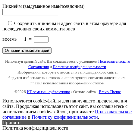
Никнейм (выдуманное имя/псевдоним)
Сохранить никнейм и адрес сайта в этом браузере для
последующих своих комментариев
восемь
−
1
=
Используя данный сайт, Вы соглашаетесь с условиями
Пользовательского
Соглашения
и
Политики конфиденциальности
.
Изображения, которые относятся к записям данного сайта,
берутся из бесплатных стоков и используются согласно лицензии или
правил использования изображений стоков.
©2026
ИТ-заметки: субъективно
/ Основа сайта -
Bravo Theme
Используются cookie-файлы для наилучшего представления
сайта. Продолжая использовать этот сайт, вы соглашаетесь с
использованием cookie-файлов, принимаете
Пользовательское
соглашение
и
Политику конфиденциальности
.
Принято
Политика конфиденциальности