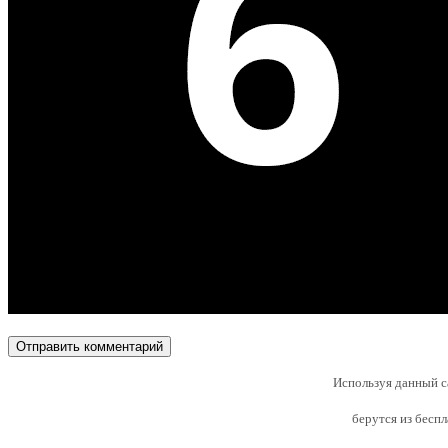
Используя данный с
берутся из бесп