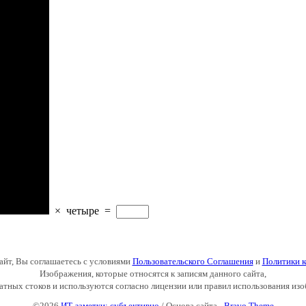
×
четыре
=
айт, Вы соглашаетесь с условиями
Пользовательского Соглашения
и
Политики 
Изображения, которые относятся к записям данного сайта,
латных стоков и используются согласно лицензии или правил использования изо
©2026
ИТ-заметки: субъективно
/ Основа сайта -
Bravo Theme