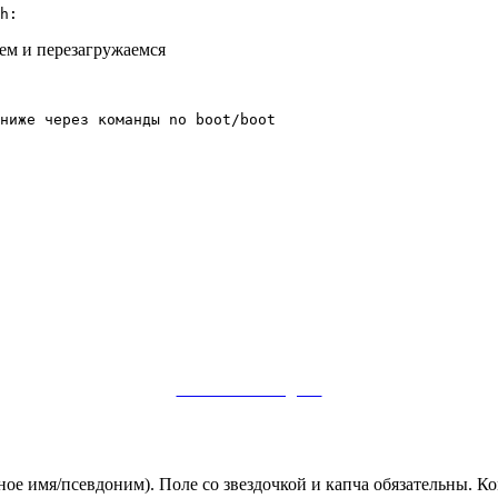
h:
яем и перезагружаемся
ниже через команды no boot/boot

Заметки в Telegram
ное имя/псевдоним). Поле со звездочкой и капча обязательны.