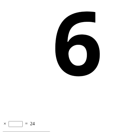
×
=
24