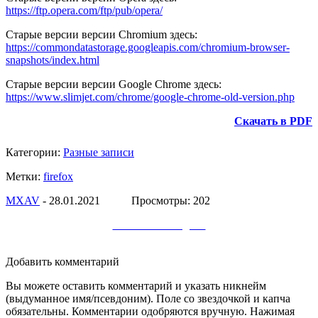
https://ftp.opera.com/ftp/pub/opera/
Старые версии версии Chromium здесь:
https://commondatastorage.googleapis.com/chromium-browser-
snapshots/index.html
Старые версии версии Google Chrome здесь:
https://www.slimjet.com/chrome/google-chrome-old-version.php
Скачать в PDF
Категории:
Разные записи
Метки:
firefox
МXAV
- 28.01.2021 Просмотры: 202
Заметки в Telegram
Добавить комментарий
Вы можете оставить комментарий и указать никнейм
(выдуманное имя/псевдоним). Поле со звездочкой и капча
обязательны. Комментарии одобряются вручную. Нажимая