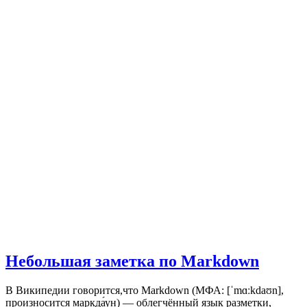
Небольшая заметка по Markdown
В Википедии говорится,что Markdown (МФА: [ˈmɑːkdaʊn],
произносится маркда́ун) — облегчённый язык разметки,