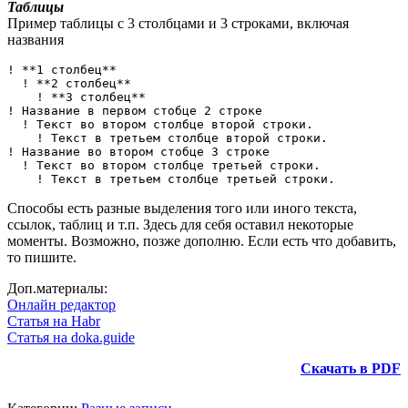
Таблицы
Пример таблицы с 3 столбцами и 3 строками, включая
названия
! **1 столбец**

  ! **2 столбец**

    ! **3 столбец**

! Название в первом стобце 2 строке

  ! Текст во втором столбце второй строки.

    ! Текст в третьем столбце второй строки.

! Название во втором стобце 3 строке

  ! Текст во втором столбце третьей строки.

    ! Текст в третьем столбце третьей строки.
Способы есть разные выделения того или иного текста,
ссылок, таблиц и т.п. Здесь для себя оставил некоторые
моменты. Возможно, позже дополню. Если есть что добавить,
то пишите.
Доп.материалы:
Онлайн редактор
Статья на Habr
Статья на doka.guide
Скачать в PDF