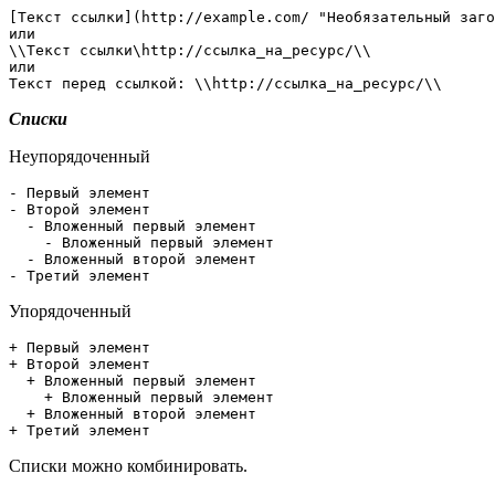
[Текст ссылки](http://example.com/ "Необязательный заго
или

\\Текст ссылки\http://ссылка_на_ресурс/\\

или

Текст перед ссылкой: \\http://ссылка_на_ресурс/\\
Списки
Неупорядоченный
- Первый элемент

- Второй элемент

  - Вложенный первый элемент

    - Вложенный первый элемент

  - Вложенный второй элемент 

- Третий элемент
Упорядоченный
+ Первый элемент

+ Второй элемент

  + Вложенный первый элемент

    + Вложенный первый элемент

  + Вложенный второй элемент 

+ Третий элемент
Списки можно комбинировать.