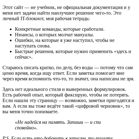
Этот сайт — не учебник, не официальная документация и у
меня нет задачи найти наилучшее решение чего-то. Это
личный IT-блокнот, моя рабочая тетрадь:
Конкретные команды, которые сработали.
Нюансы, о которых молчат мануалы.
Ошибки, на которые я уже наступил, чтобы не
наступать снова.
Быстрые решения, которые нужно применить «здесь и
сейчас».
Стараюсь писать кратко, по делу, без воды — потому что сам
ценю время, когда ищу ответ. Если заметка помогает мне
через время вспомнить что-то, то значит, она написана не зря.
Здесь нет идеального стиля и выверенных формулировок.
Есть рабочий опыт, который фиксирую, чтобы не потерять.
Если нашли эту страницу — возможно, заметки пригодятся и
вам. А если вы тоже ведёте такой «цифровой черновик», то
вы меня точно понимаете.
«Не надейся на память. Запиши — и спи
спокойно».
P.S. Если есть что добавить к записям, то пишите