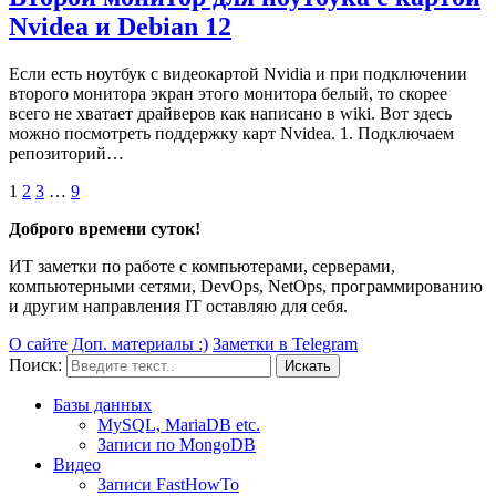
Nvidea и Debian 12
Если есть ноутбук с видеокартой Nvidia и при подключении
второго монитора экран этого монитора белый, то скорее
всего не хватает драйверов как написано в wiki. Вот здесь
можно посмотреть поддержку карт Nvidea. 1. Подключаем
репозиторий…
1
2
3
…
9
Доброго времени суток!
ИТ заметки по работе с компьютерами, серверами,
компьютерными сетями, DevOps, NetOps, программированию
и другим направления IT оставляю для себя.
О сайте
Доп. материалы :)
Заметки в Telegram
Поиск:
Базы данных
MySQL, MariaDB etc.
Записи по MongoDB
Видео
Записи FastHowTo