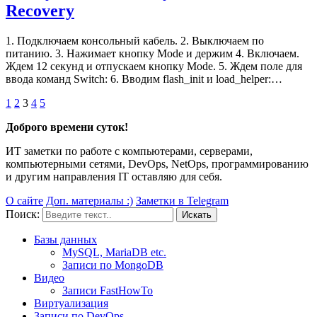
Recovery
1. Подключаем консольный кабель. 2. Выключаем по
питанию. 3. Нажимает кнопку Mode и держим 4. Включаем.
Ждем 12 секунд и отпускаем кнопку Mode. 5. Ждем поле для
ввода команд Switch: 6. Вводим flash_init и load_helper:…
1
2
3
4
5
Доброго времени суток!
ИТ заметки по работе с компьютерами, серверами,
компьютерными сетями, DevOps, NetOps, программированию
и другим направления IT оставляю для себя.
О сайте
Доп. материалы :)
Заметки в Telegram
Поиск:
Базы данных
MySQL, MariaDB etc.
Записи по MongoDB
Видео
Записи FastHowTo
Виртуализация
Записи по DevOps